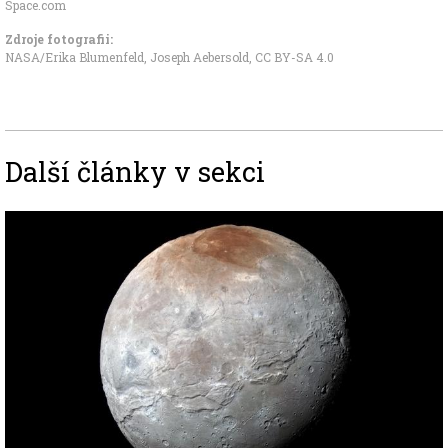
Space.com
Zdroje fotografii:
NASA/Erika Blumenfeld, Joseph Aebersold
,
CC BY-SA 4.0
Další články v sekci
Image