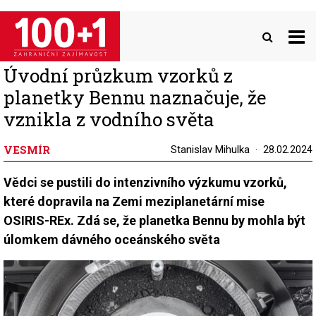
Přejít
k
hlavnímu
obsahu
Úvodní průzkum vzorků z
planetky Bennu naznačuje, že
vznikla z vodního světa
VESMÍR
Stanislav Mihulka
28.02.2024
Vědci se pustili do intenzivního výzkumu vzorků,
které dopravila na Zemi meziplanetární mise
OSIRIS-REx. Zdá se, že planetka Bennu by mohla být
úlomkem dávného oceánského světa