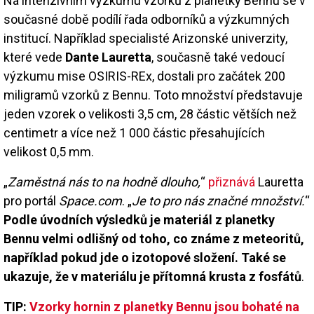
Na intenzivním výzkumu vzorků z planetky Bennu se v
současné době podílí řada odborníků a výzkumných
institucí. Například specialisté Arizonské univerzity,
které vede
Dante Lauretta
, současně také vedoucí
výzkumu mise OSIRIS-REx, dostali pro začátek 200
miligramů vzorků z Bennu. Toto množství představuje
jeden vzorek o velikosti 3,5 cm, 28 částic větších než
centimetr a více než 1 000 částic přesahujících
velikost 0,5 mm.
„
Zaměstná nás to na hodně dlouho,
“
přiznává
Lauretta
pro portál
Space.com
. „
Je to pro nás značné množství.
“
Podle úvodních výsledků je materiál z planetky
Bennu velmi odlišný od toho, co známe z meteoritů,
například pokud jde o izotopové složení. Také se
ukazuje, že v materiálu je přítomná krusta z fosfátů
.
TIP:
Vzorky hornin z planetky Bennu jsou bohaté na