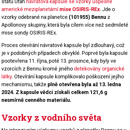
státu Utah
návratová kapsule se vzorky úspěšné
americké meziplanetární
mise OSIRIS-REx
. Jde o
vzorky odebrané na planetce
(101955) Bennu
z
Apollonovy skupiny, která byla cílem více než sedmileté
mise sondy OSIRIS-REx.
Proces otevírání návratové kapsule byl zdlouhavý, což
je v podobných případech obvyklé. Poprvé byla kapsule
pootevřena 11. října, poté 13. prosince, kdy byly ve
vzorcích z Bennu kromě jiného
detekovány organické
látky
. Otevírání kapsule komplikovalo poškození jejího
mechanismu, takže
plně otevřena byla až 13. ledna
2024. Z kapsule vědci získali celkem 121,6 g
nesmírně cenného materiálu.
Vzorky z vodního světa