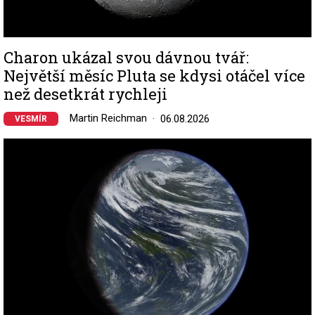
Charon ukázal svou dávnou tvář:
Největší měsíc Pluta se kdysi otáčel více
než desetkrát rychleji
Martin Reichman
06.08.2026
VESMÍR
Image