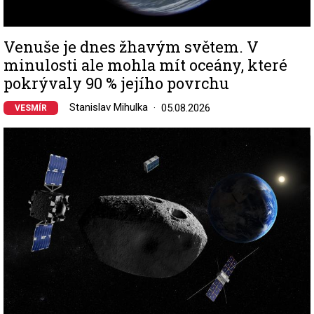
Venuše je dnes žhavým světem. V
minulosti ale mohla mít oceány, které
pokrývaly 90 % jejího povrchu
Stanislav Mihulka
05.08.2026
VESMÍR
Image