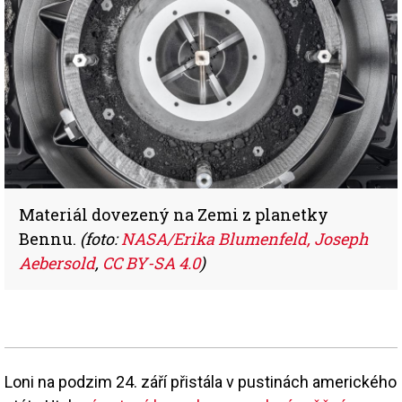
Materiál dovezený na Zemi z planetky
Bennu.
(foto:
NASA/Erika Blumenfeld, Joseph
Aebersold
,
CC BY-SA 4.0
)
Loni na podzim 24. září přistála v pustinách amerického