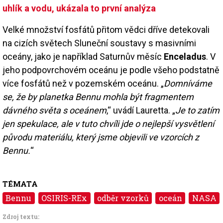
uhlík a vodu, ukázala to první analýza
Velké množství fosfátů přitom vědci dříve detekovali
na cizích světech Sluneční soustavy s masivními
oceány, jako je například Saturnův měsíc
Enceladus
. V
jeho podpovrchovém oceánu je podle všeho podstatně
více fosfátů než v pozemském oceánu. „
Domníváme
se, že by planetka Bennu mohla být fragmentem
dávného světa s oceánem
,“ uvádí Lauretta. „
Je to zatím
jen spekulace, ale v tuto chvíli jde o nejlepší vysvětlení
původu materiálu, který jsme objevili ve vzorcích z
Bennu.
“
TÉMATA
Bennu
OSIRIS-REx
odběr vzorků
oceán
NASA
Zdroj textu: