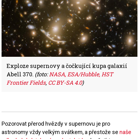
Exploze supernovy a čočkující kupa galaxií
Abell 370.
(foto:
NASA, ESA/Hubble, HST
Frontier Fields
,
CC BY-SA 4.0
)
Pozorovat přerod hvězdy v supernovu je pro
astronomy vždy velkým svátkem, a přestože se
naše