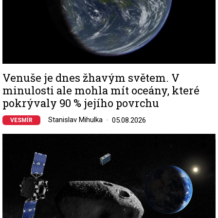
Venuše je dnes žhavým světem. V
minulosti ale mohla mít oceány, které
pokrývaly 90 % jejího povrchu
Stanislav Mihulka
05.08.2026
VESMÍR
Image