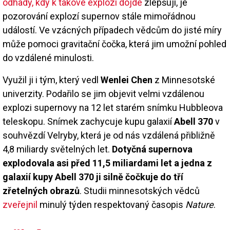
odhady, kdy k takové explozi dojde
zlepšují, je
pozorování explozí supernov stále mimořádnou
událostí. Ve vzácných případech vědcům do jisté míry
může pomoci gravitační čočka, která jim umožní pohled
do vzdálené minulosti.
Využil ji i tým, který vedl
Wenlei Chen
z Minnesotské
univerzity. Podařilo se jim objevit velmi vzdálenou
explozi supernovy na 12 let starém snímku Hubbleova
teleskopu. Snímek zachycuje kupu galaxií
Abell 370
v
souhvězdí Velryby, která je od nás vzdálená přibližně
4,8 miliardy světelných let.
Dotyčná supernova
explodovala asi před 11,5 miliardami let a jedna z
galaxií kupy Abell 370 ji silně čočkuje do tří
zřetelných obrazů
. Studii minnesotských vědců
zveřejnil
minulý týden respektovaný časopis
Nature
.