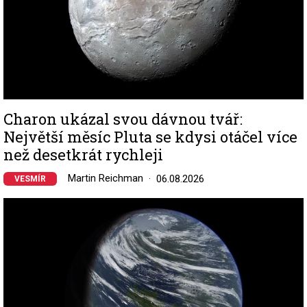
Charon ukázal svou dávnou tvář:
Největší měsíc Pluta se kdysi otáčel více
než desetkrát rychleji
Martin Reichman
06.08.2026
VESMÍR
Image