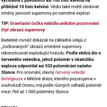
vychladla z původních asi 100 tisíc kelvinů na
přibližně 10 tisíc kelvinů
. Vědci také mohli sledovat
změny jasnosti supernovy po samotné explozi.
TIP:
Gravitační čočka nabídla unikátní pozorování
čtyř obrazů supernovy
Badatelé rovněž dokázali na základně údajů z
„čočkovaných“ obrazů zmíněné supernovy
rekonstruovat explodující hvězdu.
Podle vědců šlo o
červeného veleobra, jehož poloměr v okamžiku
exploze odpovídal asi 533 poloměrům našeho
Slunce
. Pro srovnání, slavný
červený veleobr
Betelgeuze
v Mléčné dráze, kterého pozorujeme v
souhvězdí Orionu, má podle různých odhadů poloměr
mezi 760 až 1 000 poloměry Slunce.