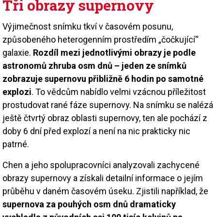
Tři obrazy supernovy
Výjimečnost snímku tkví v časovém posunu,
způsobeného heterogenním prostředím „čočkující“
galaxie.
Rozdíl mezi jednotlivými obrazy je podle
astronomů zhruba osm dnů – jeden ze snímků
zobrazuje supernovu přibližně 6 hodin po samotné
explozi
. To vědcům nabídlo velmi vzácnou příležitost
prostudovat rané fáze supernovy. Na snímku se nalézá
ještě čtvrtý obraz oblasti supernovy, ten ale pochází z
doby 6 dní před explozí a není na nic prakticky nic
patrné.
Chen a jeho spolupracovníci analyzovali zachycené
obrazy supernovy a získali detailní informace o jejím
průběhu v daném časovém úseku. Zjistili například, že
supernova za pouhých osm dnů dramaticky