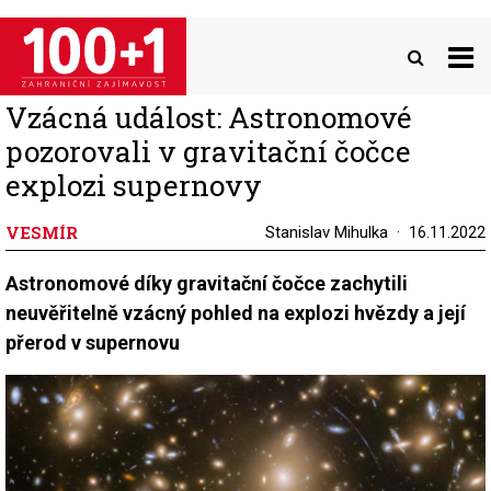
Přejít
k
hlavnímu
obsahu
Vzácná událost: Astronomové
pozorovali v gravitační čočce
explozi supernovy
VESMÍR
Stanislav Mihulka
16.11.2022
Astronomové díky gravitační čočce zachytili
neuvěřitelně vzácný pohled na explozi hvězdy a její
přerod v supernovu