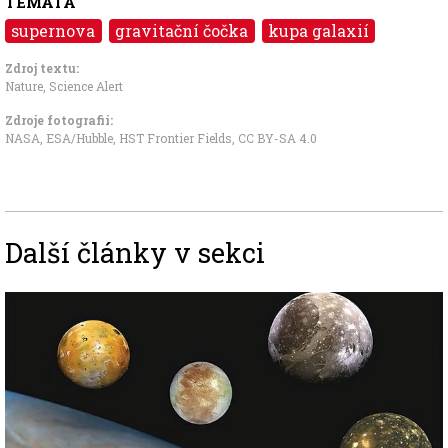
TÉMATA
supernova
gravitační čočka
kupa galaxií
Zdroj textu:
Nature
,
Science Alert
Zdroje fotografii:
NASA, ESA/Hubble, HST Frontier Fields
,
CC BY-SA 4.0
Další články v sekci
Image