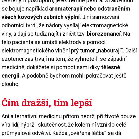
ověřeným postupům, je extrémně pestrá. S rakovinou
se bojuje například
aromaterapií
nebo
odstraněním
všech kovových zubních výplní
. Jiní samozvaní
odborníci tvrdí, že nádory vysílají elektromagnetické
vlny, a dají se tudíž najít i zničit tzv.
biorezonancí
: Na
tělo pacienta se umístí elektrody a pomocí
elektromagnetického vlnění prý tumor „nabourají“. Další
ezoterici zas trvají na tom, že vyhnete-li se západní
medicíně, dokážete si pomoct sami díky
tělesné
energii
. A podobně bychom mohli pokračovat ještě
dlouho.
Čím dražší, tím lepší
Ani alternativní medicínu přitom nedrží při životě pouze
víra lidí, nýbrž i skutečnost, že kolem ní vzniklo celé
průmyslové odvětví. Každá „ověřená léčba“ se dá