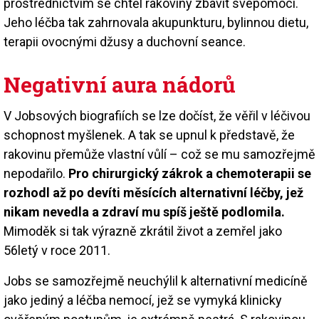
prostřednictvím se chtěl rakoviny zbavit svépomocí.
Jeho léčba tak zahrnovala akupunkturu, bylinnou dietu,
terapii ovocnými džusy a duchovní seance.
Negativní aura nádorů
V Jobsových biografiích se lze dočíst, že věřil v léčivou
schopnost myšlenek. A tak se upnul k představě, že
rakovinu přemůže vlastní vůlí – což se mu samozřejmě
nepodařilo.
Pro chirurgický zákrok a chemoterapii se
rozhodl až po devíti měsících alternativní léčby, jež
nikam nevedla a zdraví mu spíš ještě podlomila.
Mimoděk si tak výrazně zkrátil život a zemřel jako
56letý v roce 2011.
Jobs se samozřejmě neuchýlil k alternativní medicíně
jako jediný a léčba nemocí, jež se vymyká klinicky