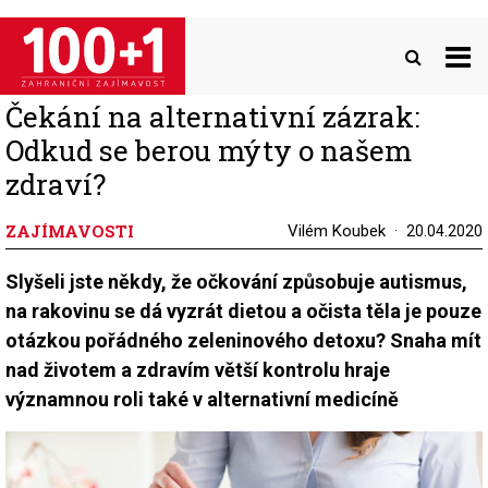
Přejít
k
hlavnímu
obsahu
Čekání na alternativní zázrak:
Odkud se berou mýty o našem
zdraví?
ZAJÍMAVOSTI
Vilém Koubek
20.04.2020
Slyšeli jste někdy, že očkování způsobuje autismus,
na rakovinu se dá vyzrát dietou a očista těla je pouze
otázkou pořádného zeleninového detoxu? Snaha mít
nad životem a zdravím větší kontrolu hraje
významnou roli také v alternativní medicíně