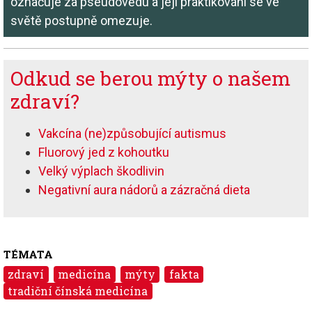
označuje za pseudovědu a její praktikování se ve
světě postupně omezuje.
Odkud se berou mýty o našem
zdraví?
Vakcína (ne)způsobující autismus
Fluorový jed z kohoutku
Velký výplach škodlivin
Negativní aura nádorů a zázračná dieta
TÉMATA
zdraví
medicína
mýty
fakta
tradiční čínská medicína