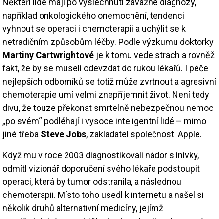
Někteří lidé mají po vyslechnutí závažné diagnózy,
například onkologického onemocnění, tendenci
vyhnout se operaci i chemoterapii a uchýlit se k
netradičním způsobům léčby. Podle výzkumu doktorky
Martiny Cartwrightové
je k tomu vede strach a rovněž
fakt, že by se museli odevzdat do rukou lékařů. I péče
nejlepších odborníků se totiž může zvrtnout a agresivní
chemoterapie umí velmi znepříjemnit život. Není tedy
divu, že touze překonat smrtelně nebezpečnou nemoc
„po svém“ podléhají i vysoce inteligentní lidé – mimo
jiné třeba
Steve Jobs
, zakladatel společnosti Apple.
Když mu v roce 2003 diagnostikovali nádor slinivky,
odmítl vizionář doporučení svého lékaře podstoupit
operaci, která by tumor odstranila, a následnou
chemoterapii. Místo toho usedl k internetu a našel si
několik druhů alternativní medicíny, jejímž