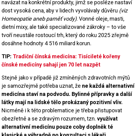
navázat na konkrétní produkty, jimž se posléze nastaví
dost vysoká cena, aby v lidech vyvolávaly důvěru
(viz
Homeopatie aneb paměť vody)
. Vonné oleje, masti,
dietní mixy, ale také specializované zákroky – to vše
tvoří neustále rostoucí trh, který do roku 2025 zřejmě
dosáhne hodnoty 4 516 miliard korun.
TIP:
Tradiční čínská medicína: Tisícileté kořeny
čínské medicíny sahají jen 70 let nazpět
Stejně jako v případě již zmíněných zdravotních mýtů
je samozřejmě potřeba uznat, že
ne každá alternativní
medicína staví na podvodu. Bylinné přípravky a další
látky mají na lidské tělo prokázaný pozitivní vliv.
Nicméně i k této problematice je třeba přistupovat
obezřetně a se zdravým rozumem, tzn.
využívat
alternativní medicínu pouze coby doplněk té
klasické a výhradně po konzultaci s lékaři.