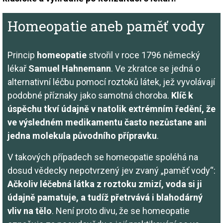
Homeopatie aneb paměť vody
Princip
homeopatie
stvořil v roce 1796 německý
lékař
Samuel Hahnemann
. Ve zkratce se jedná o
alternativní léčbu pomocí roztoků látek, jež vyvolávají
podobné příznaky jako samotná choroba.
Klíč k
úspěchu tkví údajně v natolik extrémním ředění, že
ve výsledném medikamentu často nezůstane ani
jedna molekula původního přípravku
.
V takových případech se homeopatie spoléhá na
dosud vědecky nepotvrzený jev zvaný „paměť vody“:
Ačkoliv léčebná látka z roztoku zmizí, voda si ji
údajně pamatuje, a tudíž přetrvává i blahodárný
vliv na tělo
. Není proto divu, že se homeopatie