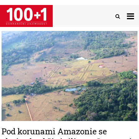
Přejít
k
hlavnímu
obsahu
Image
Pod korunami Amazonie se