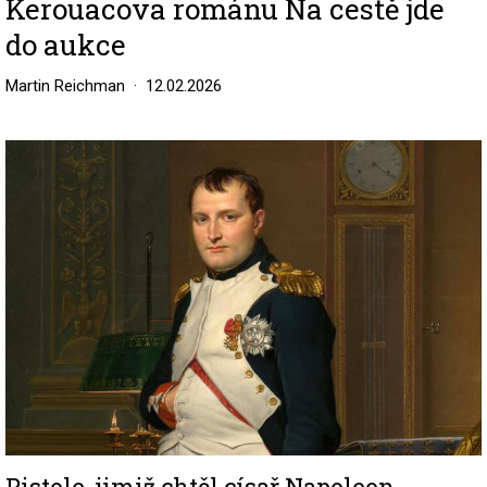
Kerouacova románu Na cestě jde
do aukce
Martin Reichman
12.02.2026
Image
Pistole, jimiž chtěl císař Napoleon