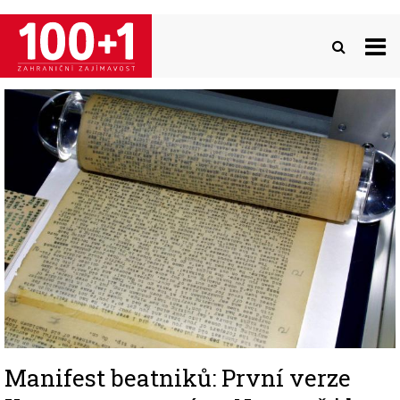
Přejít
k
hlavnímu
obsahu
Image
Manifest beatniků: První verze