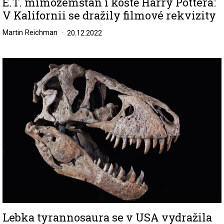
E.T. mimozemšťan i koště Harry Pottera:
V Kalifornii se dražily filmové rekvizity
Martin Reichman
20.12.2022
Image
Lebka tyrannosaura se v USA vydražila