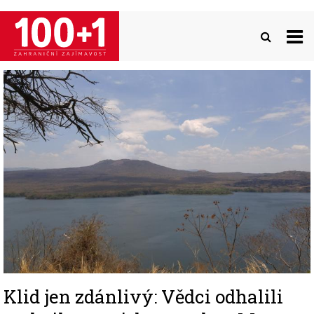
Přejít
k
hlavnímu
obsahu
Image
Klid jen zdánlivý: Vědci odhalili