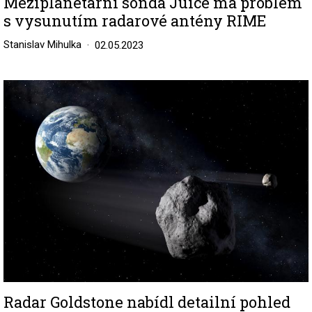
Meziplanetární sonda Juice má problém
s vysunutím radarové antény RIME
Stanislav Mihulka
02.05.2023
Image
Radar Goldstone nabídl detailní pohled