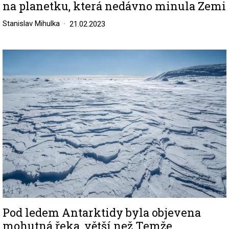
na planetku, která nedávno minula Zemi
Stanislav Mihulka
21.02.2023
Image
Pod ledem Antarktidy byla objevena
mohutná řeka, větší než Temže