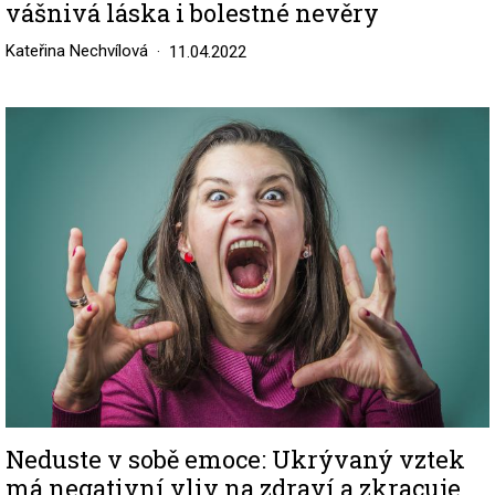
vášnivá láska i bolestné nevěry
Kateřina Nechvílová
11.04.2022
Image
Neduste v sobě emoce: Ukrývaný vztek
má negativní vliv na zdraví a zkracuje