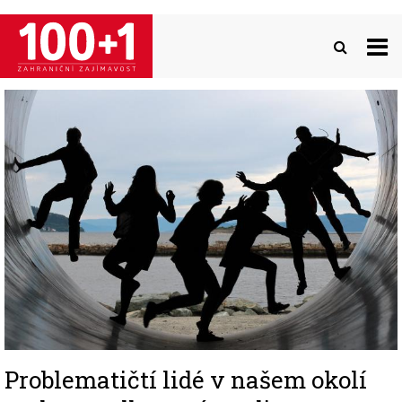
Přejít
k
hlavnímu
obsahu
Image
Problematičtí lidé v našem okolí