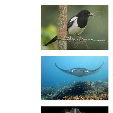
Image
Image
Image