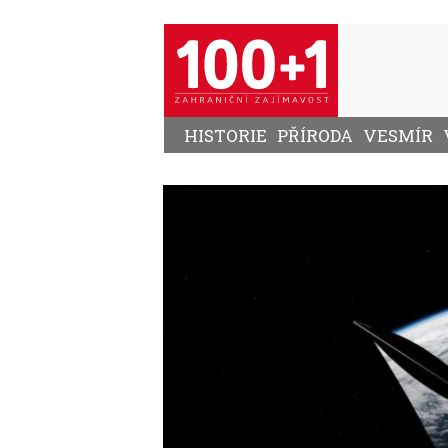
Přejít
k
hlavnímu
obsahu
HISTORIE
PŘÍRODA
VESMÍR
Image