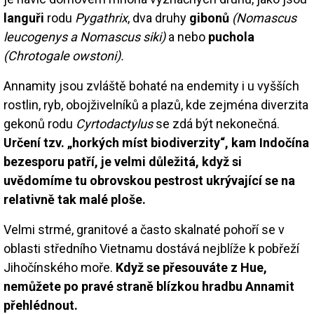
languři
rodu
Pygathrix
, dva druhy
gibonů
(Nomascus
leucogenys a Nomascus siki)
a nebo
puchola
(Chrotogale owstoni).
Annamity jsou zvláště bohaté na endemity i u vyšších
rostlin, ryb, obojživelníků a plazů, kde zejména diverzita
gekonů rodu
Cyrtodactylus
se zdá být nekonečná.
Určení tzv. „horkých míst biodiverzity“, kam Indočína
bezesporu patří, je velmi důležitá, když si
uvědomíme tu obrovskou pestrost ukrývající se na
relativně tak malé ploše.
Velmi strmé, granitové a často skalnaté pohoří se v
oblasti středního Vietnamu dostává nejblíže k pobřeží
Jihočínského moře.
Když se přesouváte z Hue,
nemůžete po pravé straně blízkou hradbu Annamit
přehlédnout.