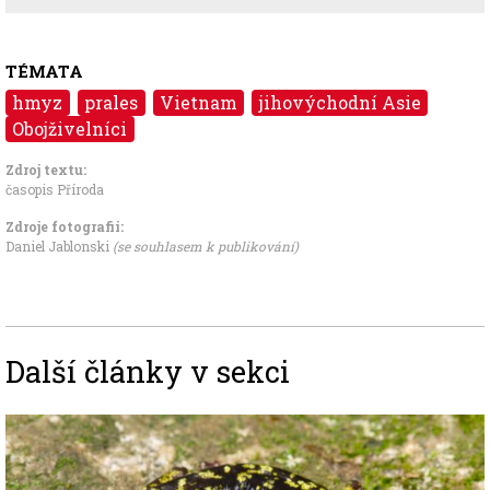
TÉMATA
hmyz
prales
Vietnam
jihovýchodní Asie
Obojživelníci
Zdroj textu:
časopis Příroda
Zdroje fotografii:
Daniel Jablonski
(se souhlasem k publikování)
Další články v sekci
Image