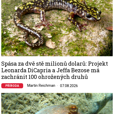
Spása za dvě stě milionů dolarů: Projekt
Leonarda DiCapria a Jeffa Bezose má
zachránit 100 ohrožených druhů
Martin Reichman
07.08.2026
PŘÍRODA
Image