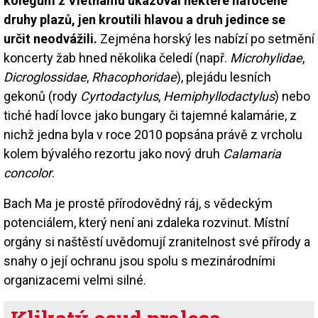
kolegům z Vietnamu ukazoval některé nafocené
druhy plazů, jen kroutili hlavou a druh jedince se
určit neodvážili.
Zejména horský les nabízí po setmění
koncerty žab hned několika čeledí (např.
Microhylidae
,
Dicroglossidae
,
Rhacophoridae
), plejádu lesních
gekonů (rody
Cyrtodactylus
,
Hemiphyllodactylus
) nebo
tiché hadí lovce jako bungary či tajemné kalamárie, z
nichž jedna byla v roce 2010 popsána právě z vrcholu
kolem bývalého rezortu jako nový druh
Calamaria
concolor
.
Bach Ma je prostě přírodovědný ráj, s vědeckým
potenciálem, který není ani zdaleka rozvinut. Místní
orgány si naštěstí uvědomují zranitelnost své přírody a
snahy o její ochranu jsou spolu s mezinárodními
organizacemi velmi silné.