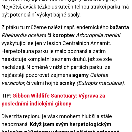
Největší, avšak těžko uskutečnitelnou atrakcí parku má
být potenciální výskyt bájné saoly.
Z ptáků tu můžeme nalézt např. endemického
bažanta
Rheinardia ocellata
či
koroptev
Arborophila merlini
vyskytující se jen v lesích Centrálních Annamit.
Herpetofauna parku je málo poznaná a zatím
neexistuje kompletní seznam druhů, jež se zde
nacházejí. Nicméně v nižších partiích parku lze
nejčastěji pozorovat zejména
agamy
Calotes
versicolor
, či velmi hojné
scinky
(Eutropis macularia).
TIP:
Gibbon Wildlife Sanctuary: Výprava za
posledními indickými gibony
Diverzita regionu je však mnohem hlubší a stále
nepoznaná.
Když jsem svým herpetologickým