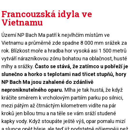
Francouzská idyla ve
Vietnamu
Území NP Bach Ma patří k nejvlhčím místům ve
Vietnamu a průměrně zde spadne 8 000 mm srážek za
rok. Blízkost moře a hradba hor vysoká asi 1 500 metrů
vytváří nárazníkovou zónu bohatou na oblačnost, husté
mlhy a srážky.
Často se stává, že zatímco u pobřeží je
slunečno a horko s teplotami nad třicet stupňů, hory
NP Bach Ma jsou zahalené do zdánlivě
neproniknutelného oparu.
Mlha je tak hustá, že když
kráčíte směrem k vrcholovým partiím parku po silnici,
mezi pátým až čtrnáctým kilometrem vidíte na pár
kroků jen bílou tmu a na těle se vám sráží studené
kapky vody. Když stoupáte ještě výš, opar pomalu mizí
a slunce opět hřeje, ale teď již podstatně příjemněji než