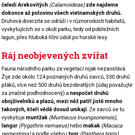
čeledi Arekovitých
(Calamoideae)
zde najdeme
dokonce až polovinu všech vietnamských druhů.
Druhová diverzita se odráží i v různorodosti habitatů,
vyskytujících se v okolí parku, tedy od pobřežních
lagun, přes hluboká říční údolí po horské lesy.
Ráj neobjevených zvířat
Fauna národního parku za vegetací nijak nezaostává.
Žije zde okolo 124 poznaných druhů savců, 330 druhů
ptáků, více než 500 druhů bezobratlých (údaj považujte
za značně podhodnocený) a
nespočet druhů
obojživelníků a plazů, mezi něž patří jistě mnoho
takových, kteří vědě dosud unikají
. Ze savců se tu
vyskytuje
muntžak
(Muntiacus truongsonensis)
,
langur
(Pygathrix nemaeus)
nebo
makak
(Macaca
nemestrina)
a podle všeho i
tygr
(Panthera tigris)
.