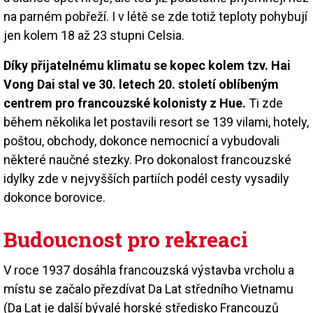
na parném pobřeží. I v létě se zde totiž teploty pohybují
jen kolem 18 až 23 stupni Celsia.
Díky přijatelnému klimatu se kopec kolem tzv. Hai
Vong Dai stal ve 30. letech 20. století oblíbeným
centrem pro francouzské kolonisty z Hue.
Ti zde
během několika let postavili resort se 139 vilami, hotely,
poštou, obchody, dokonce nemocnicí a vybudovali
některé naučné stezky. Pro dokonalost francouzské
idylky zde v nejvyšších partiích podél cesty vysadily
dokonce borovice.
Budoucnost pro rekreaci
V roce 1937 dosáhla francouzská výstavba vrcholu a
místu se začalo přezdívat Da Lat středního Vietnamu
(Da Lat je další bývalé horské středisko Francouzů