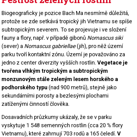
Biogeograficky je pozice Bach Ma nesmírně důležitá,
protože se zde setkává tropický jih Vietnamu se spíše
subtropickým severem. To se projevuje i ve složení
fauny a flory, např. v případě gibonů
Nomascus siki
(sever) a
Nomascus gabriellae
(jih), pro něž území
parku tvoří kontaktní zónu. Území je považováno za
jedno z center diverzity vyšších rostlin.
Vegetace je
tvořena vlhkým tropickým a subtropickým
monzunovým stále zeleným lesem horského a
podhorského typu
(nad 900 metrů), stejně jako
sekundárními porosty a bezlesými plochami
zatíženými činností člověka.
Dosavadních průzkumy ukázaly, že se v parku
vyskytuje 1 548 semenných rostlin (cca 20 % flory
Vietnamu), které zahrnují 703 rodů a 165 čeledí.
V