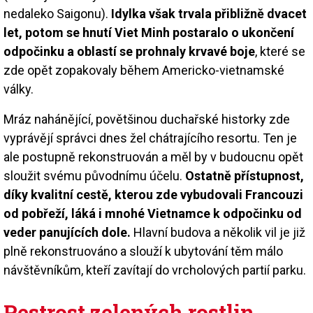
nedaleko Saigonu).
Idylka však trvala přibližně dvacet
let, potom se hnutí Viet Minh postaralo o ukončení
odpočinku a oblastí se prohnaly krvavé boje
, které se
zde opět zopakovaly během Americko-vietnamské
války.
Mráz nahánějící, povětšinou duchařské historky zde
vyprávějí správci dnes žel chátrajícího resortu. Ten je
ale postupně rekonstruován a měl by v budoucnu opět
sloužit svému původnímu účelu.
Ostatně přístupnost,
díky kvalitní cestě, kterou zde vybudovali Francouzi
od pobřeží, láká i mnohé Vietnamce k odpočinku od
veder panujících dole.
Hlavní budova a několik vil je již
plně rekonstruováno a slouží k ubytování těm málo
návštěvníkům, kteří zavítají do vrcholových partií parku.
Pestrost zelených rostlin