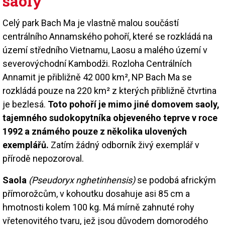
saoly
Celý park Bach Ma je vlastně malou součástí
centrálního Annamského pohoří, které se rozkládá na
území středního Vietnamu, Laosu a malého území v
severovýchodní Kambodži. Rozloha Centrálních
Annamit je přibližně 42 000 km², NP Bach Ma se
rozkládá pouze na 220 km² z kterých přibližně čtvrtina
je bezlesá.
Toto pohoří je mimo jiné domovem saoly,
tajemného sudokopytníka objeveného teprve v roce
1992 a známého pouze z několika ulovených
exemplářů.
Zatím žádný odborník živý exemplář v
přírodě nepozoroval.
Saola
(Pseudoryx nghetinhensis)
se podobá africkým
přímorožcům, v kohoutku dosahuje asi 85 cm a
hmotnosti kolem 100 kg. Má mírně zahnuté rohy
vřetenovitého tvaru, jež jsou důvodem domorodého