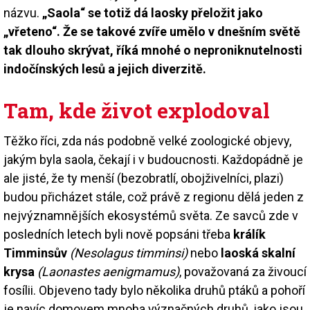
názvu.
„Saola“ se totiž dá laosky přeložit jako
„vřeteno“. Že se takové zvíře umělo v dnešním světě
tak dlouho skrývat, říká mnohé o neproniknutelnosti
indočínských lesů a jejich diverzitě.
Tam, kde život explodoval
Těžko říci, zda nás podobně velké zoologické objevy,
jakým byla saola, čekají i v budoucnosti. Každopádně je
ale jisté, že ty menší (bezobratlí, obojživelníci, plazi)
budou přicházet stále, což právě z regionu dělá jeden z
nejvýznamnějších ekosystémů světa. Ze savců zde v
posledních letech byli nově popsáni třeba
králík
Timminsův
(Nesolagus timminsi)
nebo
laoská skalní
krysa
(Laonastes aenigmamus)
, považovaná za živoucí
fosílii. Objeveno tady bylo několika druhů ptáků a pohoří
je navíc domovem mnoha význačných druhů, jako jsou