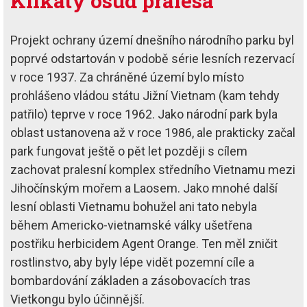
Klikatý osud pralesa
Projekt ochrany území dnešního národního parku byl
poprvé odstartován v podobě série lesních rezervací
v roce 1937. Za chráněné území bylo místo
prohlášeno vládou státu Jižní Vietnam (kam tehdy
patřilo) teprve v roce 1962. Jako národní park byla
oblast ustanovena až v roce 1986, ale prakticky začal
park fungovat ještě o pět let později s cílem
zachovat pralesní komplex středního Vietnamu mezi
Jihočínským mořem a Laosem. Jako mnohé další
lesní oblasti Vietnamu bohužel ani tato nebyla
během Americko-vietnamské války ušetřena
postřiku herbicidem Agent Orange. Ten měl zničit
rostlinstvo, aby byly lépe vidět pozemní cíle a
bombardování základen a zásobovacích tras
Vietkongu bylo účinnější.