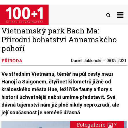
Přejít
k
hlavnímu
obsahu
Vietnamský park Bach Ma:
Přírodní bohatství Annamského
pohoří
PŘÍRODA
Daniel Jablonski
08.09.2021
Ve středním Vietnamu, téměř na půl cesty mezi
Hanojí a Saigonem, čtyřicet kilometrů jižně od
královského města Hue, leží říše fauny a flory s
historií úchvatnější než si umíme představit. Svá
dávná tajemství nám již plně nikdy neprozradí, ale
její současnost je neméně úžasná
Fotogalerie
7