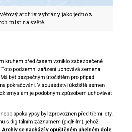
větový archiv vybrány jako jedno z
ch míst na světě.
ním kruhem před časem vzniklo zabezpečené
. Toto podzemní zařízení uchovává semena
. Má být bezpečným útočištěm pro případ
 i na pokračování. V sousedství úložiště semen
ehož smyslem je podobným způsobem uchovávat
 nebo apokalypsy byl zprovozněn před třemi lety.
lmu s digitálním záznamem (piqlFilm), jehož
.
Archiv se nachází v opuštěném uhelném dole