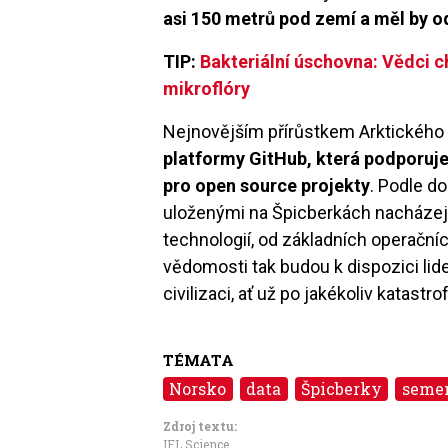
asi 150 metrů pod zemí a měl by o
TIP:
Bakteriální úschovna: Vědci c
mikroflóry
Nejnovějším přírůstkem Arktického
platformy GitHub, která podporuje
pro open source projekty
. Podle d
uloženými na Špicberkách nacházejí 
technologií, od základních operační
vědomosti tak budou k dispozici lid
civilizaci, ať už po jakékoliv katastro
TÉMATA
Norsko
data
Špicberky
seme
Zdroj textu:
IFL Science