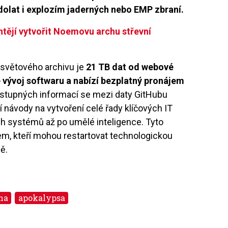
dolat i explozím jaderných nebo EMP zbraní.
htějí vytvořit Noemovu archu střevní
 světového archivu je
21 TB dat od webové
 vývoj softwaru a nabízí bezplatný pronájem
ostupných informací se mezi daty GitHubu
návody na vytvoření celé řady klíčových IT
ch systémů až po umělé inteligence. Tyto
em, kteří mohou restartovat technologickou
fě.
na
apokalypsa