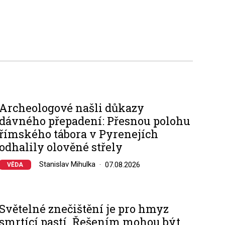
Archeologové našli důkazy
dávného přepadení: Přesnou polohu
římského tábora v Pyrenejích
odhalily olověné střely
Stanislav Mihulka
07.08.2026
VĚDA
Světelné znečištění je pro hmyz
smrtící pastí. Řešením mohou být