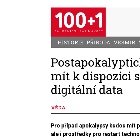
Přejít
k
hlavnímu
obsahu
HISTORIE
PŘÍRODA
VESMÍR
Postapokalyptic
mít k dispozici 
digitální data
VĚDA
Pro případ apokalypsy budou mít př
ale i prostředky pro restart techno