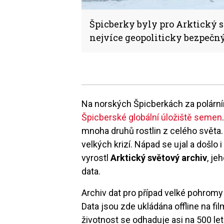
Špicberky byly pro Arktický s
nejvíce geopoliticky bezpečný
Na norských Špicberkách za polár
Špicberské globální úložiště semen
mnoha druhů rostlin z celého světa
velkých krizí. Nápad se ujal a došlo
vyrostl
Arktický světový archiv
, j
data.
Archiv dat pro případ velké pohromy
Data jsou zde ukládána offline na fi
životnost se odhaduje asi na 500 let