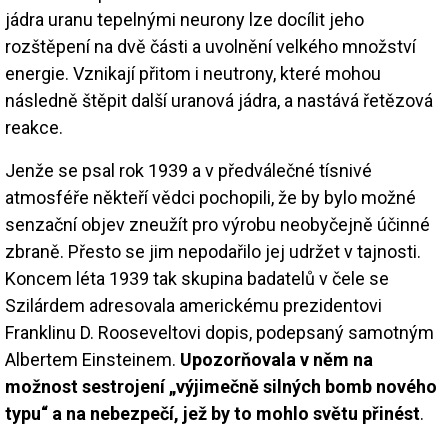
jádra uranu tepelnými neurony lze docílit jeho
rozštěpení na dvě části a uvolnění velkého množství
energie. Vznikají přitom i neutrony, které mohou
následně štěpit další uranová jádra, a nastává řetězová
reakce.
Jenže se psal rok 1939 a v předválečné tísnivé
atmosféře někteří vědci pochopili, že by bylo možné
senzační objev zneužít pro výrobu neobyčejně účinné
zbraně. Přesto se jim nepodařilo jej udržet v tajnosti.
Koncem léta 1939 tak skupina badatelů v čele se
Szilárdem adresovala americkému prezidentovi
Franklinu D. Rooseveltovi dopis, podepsaný samotným
Albertem Einsteinem.
Upozorňovala v něm na
možnost sestrojení „výjimečně silných bomb nového
typu“ a na nebezpečí, jež by to mohlo světu přinést
.