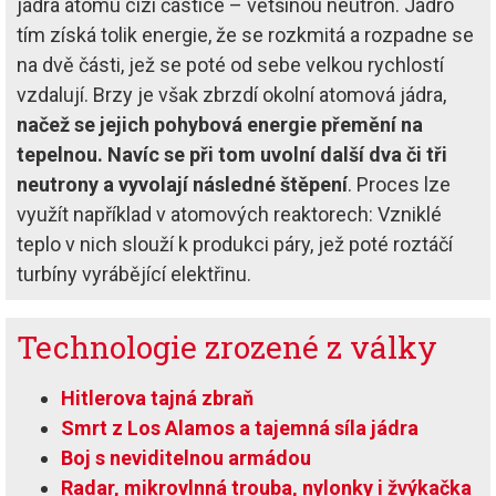
jádra atomu cizí částice – většinou neutron. Jádro
tím získá tolik energie, že se rozkmitá a rozpadne se
na dvě části, jež se poté od sebe velkou rychlostí
vzdalují. Brzy je však zbrzdí okolní atomová jádra,
načež se jejich pohybová energie přemění na
tepelnou. Navíc se při tom uvolní další dva či tři
neutrony a vyvolají následné štěpení
. Proces lze
využít například v atomových reaktorech: Vzniklé
teplo v nich slouží k produkci páry, jež poté roztáčí
turbíny vyrábějící elektřinu.
Technologie zrozené z války
Hitlerova tajná zbraň
Smrt z Los Alamos a tajemná síla jádra
Boj s neviditelnou armádou
Radar, mikrovlnná trouba, nylonky i žvýkačka