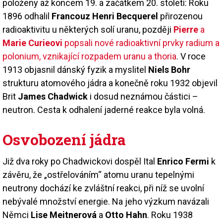
položeny až koncem 19. a začátkem 20. století: Roku
1896 odhalil
Francouz Henri Becquerel
přirozenou
radioaktivitu u některých solí uranu, později
Pierre
a
Marie Curieovi
popsali nové radioaktivní prvky radium a
polonium, vznikající rozpadem uranu a thoria
. V roce
1913 objasnil dánský fyzik a myslitel
Niels Bohr
strukturu atomového jádra a konečně roku 1932 objevil
Brit
James Chadwick
i dosud neznámou částici –
neutron. Cesta k odhalení jaderné reakce byla volná.
Osvobození jádra
Již dva roky po Chadwickovi dospěl Ital
Enrico Fermi
k
závěru, že „ostřelováním“ atomu uranu tepelnými
neutrony dochází ke zvláštní reakci, při níž se uvolní
nebývalé množství energie. Na jeho výzkum navázali
Němci
Lise Meitnerová
a
Otto Hahn
. Roku 1938