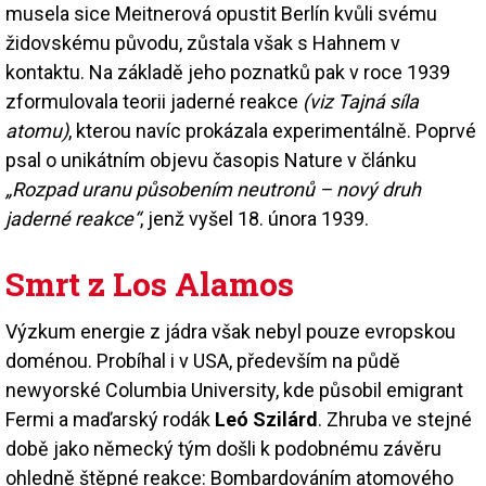
musela sice Meitnerová opustit Berlín kvůli svému
židovskému původu, zůstala však s Hahnem v
kontaktu. Na základě jeho poznatků pak v roce 1939
zformulovala teorii jaderné reakce
(viz Tajná síla
atomu)
, kterou navíc prokázala experimentálně. Poprvé
psal o unikátním objevu časopis Nature v článku
„Rozpad uranu působením neutronů – nový druh
jaderné reakce“
, jenž vyšel 18. února 1939.
Smrt z Los Alamos
Výzkum energie z jádra však nebyl pouze evropskou
doménou. Probíhal i v USA, především na půdě
newyorské Columbia University, kde působil emigrant
Fermi a maďarský rodák
Leó Szilárd
. Zhruba ve stejné
době jako německý tým došli k podobnému závěru
ohledně štěpné reakce: Bombardováním atomového