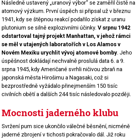
Následně ustavený „uranový výbor“ se zaměřil čistě na
atomový výzkum. První úspěch si připsal už v březnu
1941, kdy se štěpnou reakcí podařilo získat z uranu
plutonium se silně explozivními účinky.
V srpnu 1942
odstartoval tajný projekt Manhattan, v jehož rámci
se měl v utajených laboratořích v Los Alamos v
Novém Mexiku urychlit vývoj atomové bomby
. Jeho
úspěšnost dokládají nechvalně proslulá data 6. a 9.
srpna 1945, kdy Američané svrhli ničivou zbraň na
japonská města Hirošimu a Nagasaki, což si
bezprostředně vyžádalo přinejmenším 150 tisíc
civilních obětí a dalších 244 tisíc následovalo později.
Mocnosti jaderného klubu
Svržení pum sice ukončilo válečné běsnění, nicméně
jaderné zbrojení v tichosti pokračovalo dál. Již roku