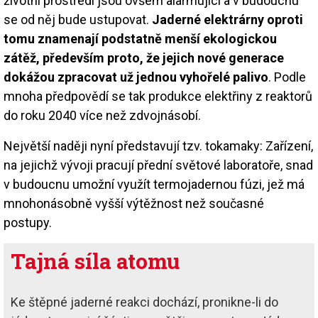
životní prostředí jsou ovšem alarmující a v budoucnu
se od něj bude ustupovat.
Jaderné elektrárny oproti
tomu znamenají podstatně menší ekologickou
zátěž, především proto, že jejich nové generace
dokážou zpracovat už jednou vyhořelé palivo
. Podle
mnoha předpovědí se tak produkce elektřiny z reaktorů
do roku 2040 více než zdvojnásobí.
Největší naději nyní představují tzv. tokamaky: Zařízení,
na jejichž vývoji pracují přední světové laboratoře, snad
v budoucnu umožní využít termojadernou fúzi, jež má
mnohonásobně vyšší výtěžnost než současné
postupy.
Tajná síla atomu
Ke štěpné jaderné reakci dochází, pronikne-li do