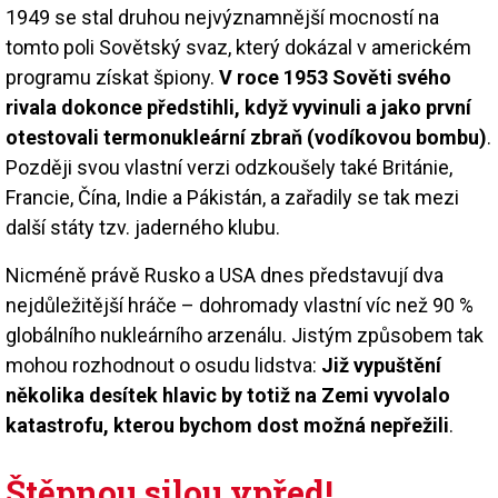
1949 se stal druhou nejvýznamnější mocností na
tomto poli Sovětský svaz, který dokázal v americkém
programu získat špiony.
V roce 1953 Sověti svého
rivala dokonce předstihli, když vyvinuli a jako první
otestovali termonukleární zbraň (vodíkovou bombu)
.
Později svou vlastní verzi odzkoušely také Británie,
Francie, Čína, Indie a Pákistán, a zařadily se tak mezi
další státy tzv. jaderného klubu.
Nicméně právě Rusko a USA dnes představují dva
nejdůležitější hráče – dohromady vlastní víc než 90 %
globálního nukleárního arzenálu. Jistým způsobem tak
mohou rozhodnout o osudu lidstva:
Již vypuštění
několika desítek hlavic by totiž na Zemi vyvolalo
katastrofu, kterou bychom dost možná nepřežili
.
Štěpnou silou vpřed!