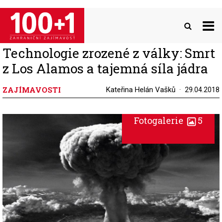
Přejít
k
hlavnímu
obsahu
Technologie zrozené z války: Smrt
z Los Alamos a tajemná síla jádra
ZAJÍMAVOSTI
Kateřina Helán Vašků
29.04.2018
Fotogalerie
5