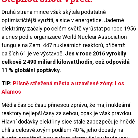
Druhá strana mince však skýtala podstatně
optimističtější využití, a sice v energetice. Jaderné
elektrárny začaly po celém světě vyrůstat po roce 1956
a dnes podle organizace World Nuclear Association
funguje na Zemi 447 nukleárních reaktorů, přičemž
dalších 61 je ve výstavbě.
Jen v roce 2016 vyrobily
celkově 2 490 miliard kilowatthodin, což odpovídá
11 % globální poptávky
.
TIP:
Přísně střežená města a uzavřené zóny: Los
Alamos
Média čas od času přinesou zprávu, že mají nukleární
reaktory nejlepší časy za sebou, opak je však pravdou.
Hlavní dodávky elektřiny sice stále zabezpečuje hnědé
uhlí s celosvětovým podílem 40 %, jeho dopady na