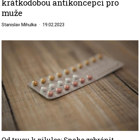
krátkodobou antikoncepci pro
muže
Stanislav Mihulka
19.02.2023
Image
Od trusu k pilulce: Snaha zabránit