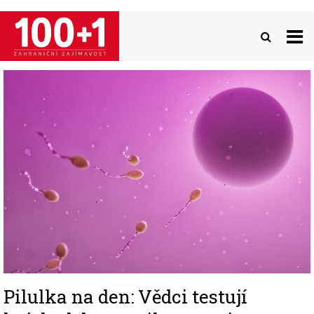
Přejít
k
hlavnímu
obsahu
Image
Pilulka na den: Vědci testují