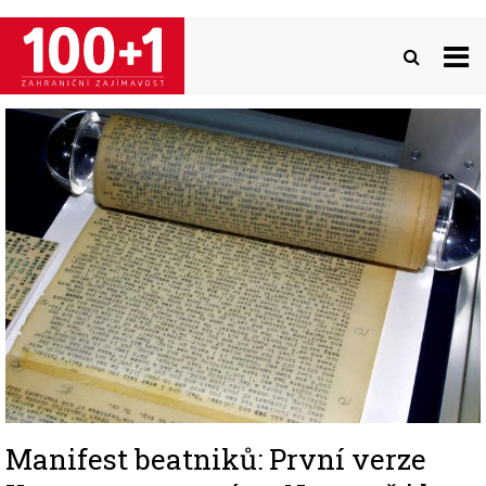
Přejít
k
hlavnímu
obsahu
Image
Manifest beatniků: První verze