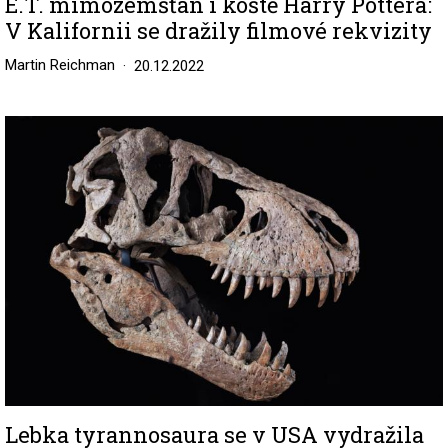
E.T. mimozemšťan i koště Harry Pottera:
V Kalifornii se dražily filmové rekvizity
Martin Reichman
20.12.2022
Image
Lebka tyrannosaura se v USA vydražila