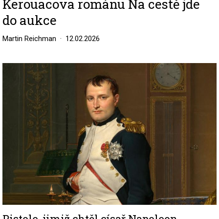
Kerouacova románu Na cestě jde
do aukce
Martin Reichman
12.02.2026
Image
Pistole, jimiž chtěl císař Napoleon