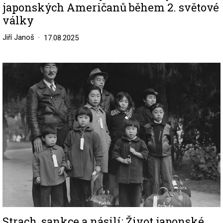
japonských Američanů během 2. světové
války
Jiří Janoš
17.08.2025
Image
Strach, sankce a násilí: Život japonské