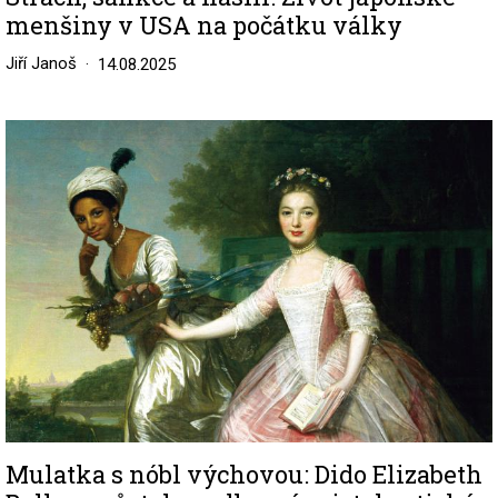
menšiny v USA na počátku války
Jiří Janoš
14.08.2025
Image
Mulatka s nóbl výchovou: Dido Elizabeth