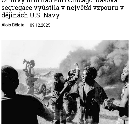
segregace vyústila v největší vzpouru v
dějinách U.S. Navy
Alois Bělota
09.12.2025
Image