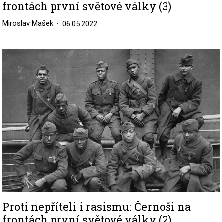
frontách první světové války (3)
Miroslav Mašek
06.05.2022
Image
Proti nepříteli i rasismu: Černoši na
frontách první světové války (2)