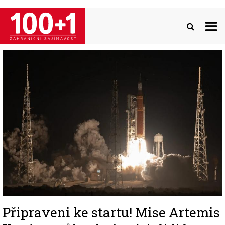
Přejít
k
hlavnímu
obsahu
Image
Připraveni ke startu! Mise Artemis