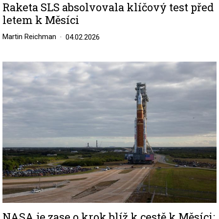
Raketa SLS absolvovala klíčový test před
letem k Měsíci
Martin Reichman
04.02.2026
Image
NASA je zase o krok blíž k cestě k Měsíci: