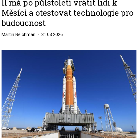
II má po půlstoletí vrátit lidi k
Měsíci a otestovat technologie pro
budoucnost
Martin Reichman
31.03.2026
Image