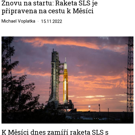
Znovu na startu: Raketa SLS je
připravena na cestu k Měsíci
Michael Voplatka
15.11.2022
Image
K Měsíci dnes zamíří raketa SLS s