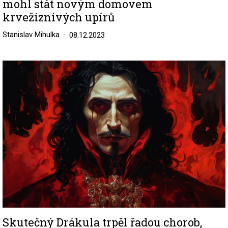
mohl stát novým domovem
krvežíznivých upírů
Stanislav Mihulka
08.12.2023
Image
Skutečný Drákula trpěl řadou chorob,