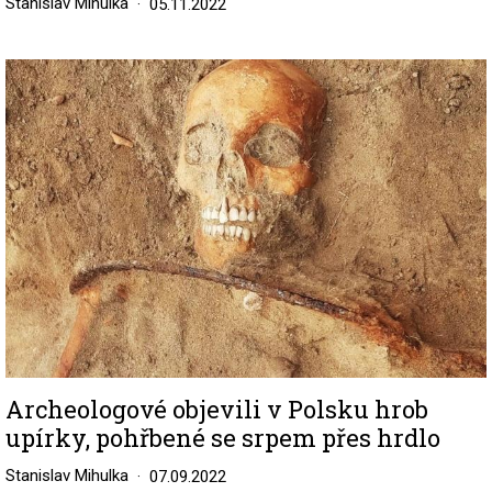
Stanislav Mihulka
05.11.2022
Image
Archeologové objevili v Polsku hrob
upírky, pohřbené se srpem přes hrdlo
Stanislav Mihulka
07.09.2022