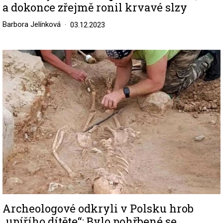
a dokonce zřejmě ronil krvavé slzy
Barbora Jelínková
03.12.2023
Image
Archeologové odkryli v Polsku hrob
„upířího dítěte“: Bylo pohřbené se