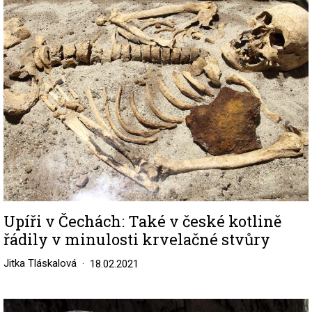
Image
Upíři v Čechách: Také v české kotlině
řádily v minulosti krvelačné stvůry
Jitka Tláskalová
18.02.2021
Image