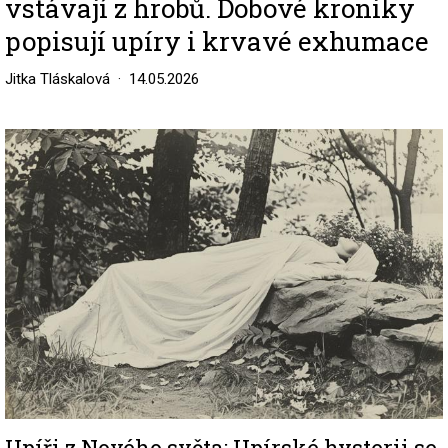
vstávají z hrobů. Dobové kroniky
popisují upíry i krvavé exhumace
Jitka Tláskalová
14.05.2026
Image
Upíři z Nového světa: Upírské hysterii se