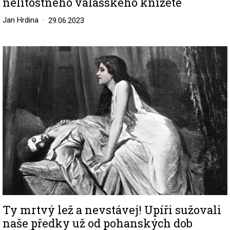
nelítostného valašského knížete
Jan Hrdina
29.06.2023
Image
Ty mrtvý lež a nevstávej! Upíři sužovali
naše předky už od pohanských dob