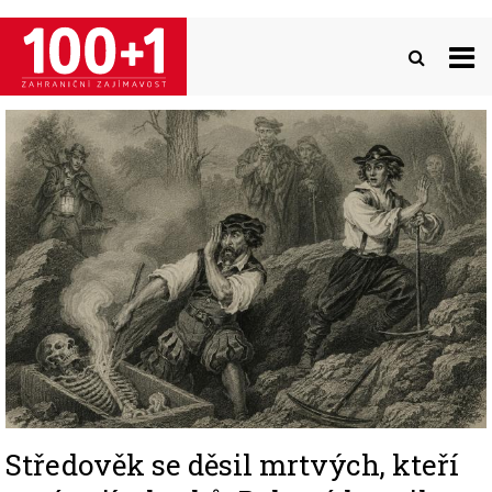
Přejít
k
hlavnímu
obsahu
Image
Středověk se děsil mrtvých, kteří