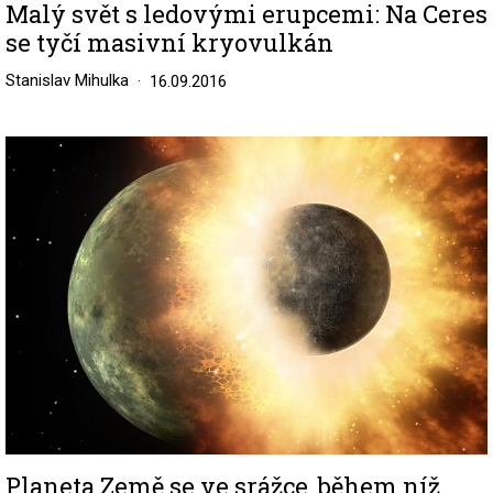
Malý svět s ledovými erupcemi: Na Ceres
se tyčí masivní kryovulkán
Stanislav Mihulka
16.09.2016
Image
Planeta Země se ve srážce, během níž