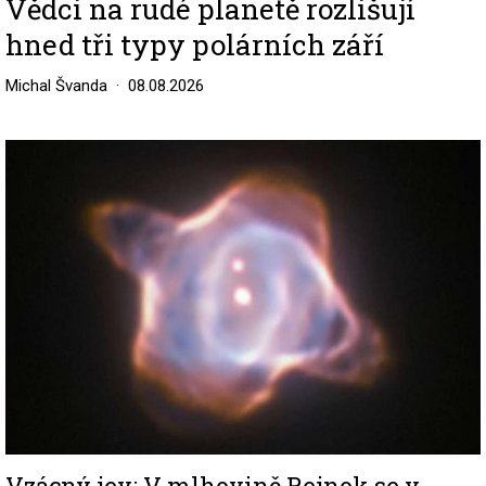
Vědci na rudé planetě rozlišují
hned tři typy polárních září
Michal Švanda
08.08.2026
Image
Vzácný jev: V mlhovině Rejnok se v