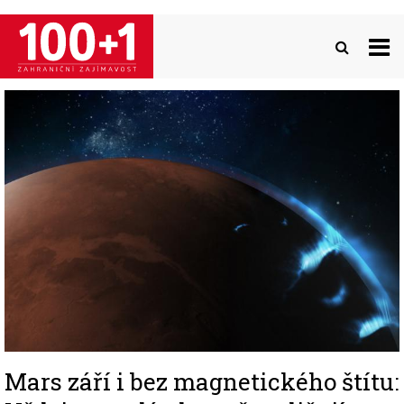
Přejít
k
hlavnímu
obsahu
Image
Mars září i bez magnetického štítu: