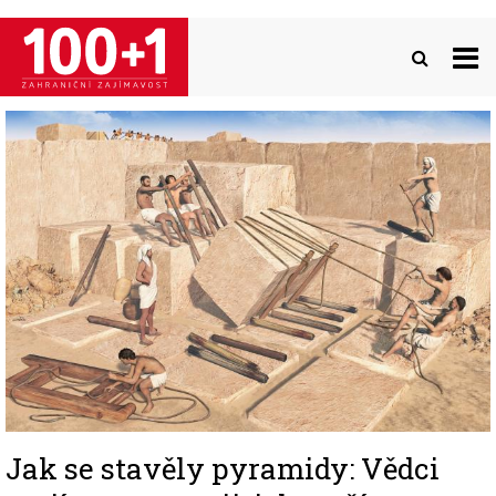
Přejít
k
hlavnímu
obsahu
Image
Jak se stavěly pyramidy: Vědci