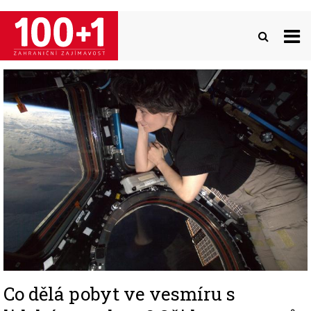
Přejít
k
hlavnímu
obsahu
Image
Co dělá pobyt ve vesmíru s