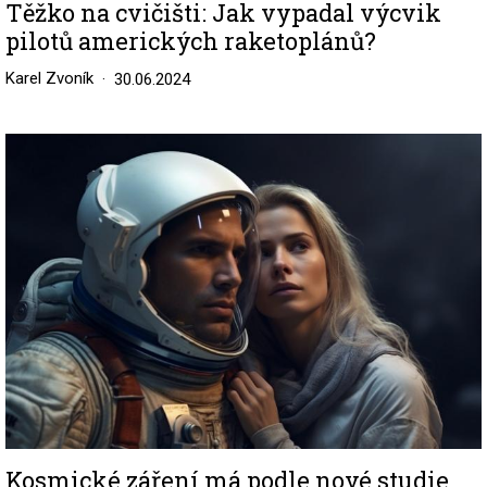
Těžko na cvičišti: Jak vypadal výcvik
pilotů amerických raketoplánů?
Karel Zvoník
30.06.2024
Image
Kosmické záření má podle nové studie