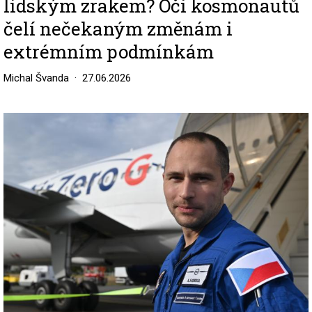
lidským zrakem? Oči kosmonautů
čelí nečekaným změnám i
extrémním podmínkám
Michal Švanda
27.06.2026
Image