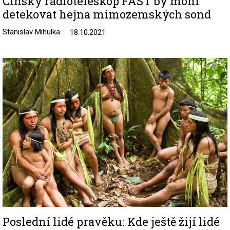
Čínský radioteleskop FAST by mohl
detekovat hejna mimozemských sond
Stanislav Mihulka
18.10.2021
Image
Poslední lidé pravěku: Kde ještě žijí lidé