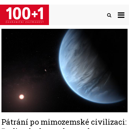
Přejít
k
hlavnímu
obsahu
Image
Pátrání po mimozemské civilizaci: