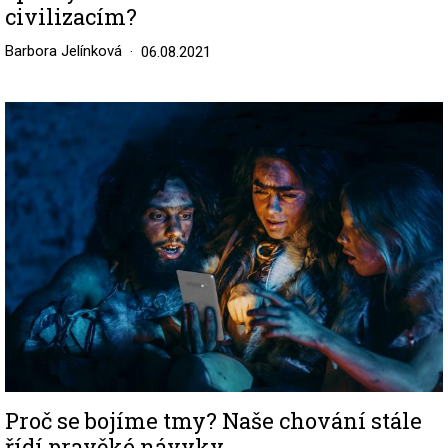
civilizacím?
Barbora Jelínková
06.08.2021
Image
Proč se bojíme tmy? Naše chování stále
řídí pravěké návyky