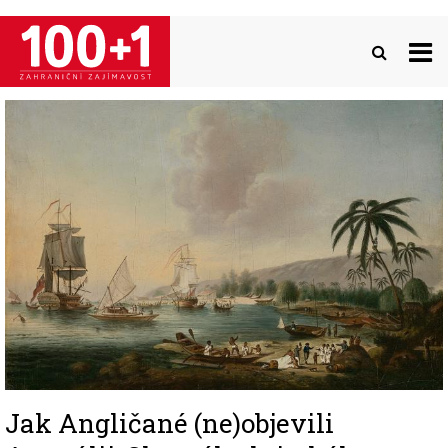
Přejít
k
hlavnímu
obsahu
Image
Jak Angličané (ne)objevili