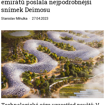
emirátů poslala nejpodrobnější
snímek Deimosu
Stanislav Mihulka
27.04.2023
Image
Technologická oáza uprostřed pouště: V