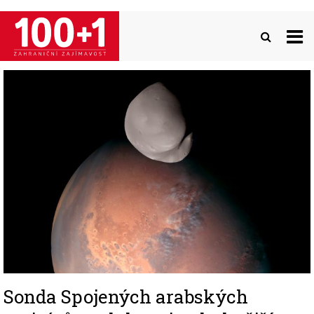
Přejít
k
hlavnímu
obsahu
Image
Sonda Spojených arabských