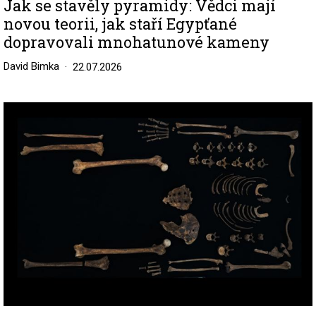
Jak se stavěly pyramidy: Vědci mají
novou teorii, jak staří Egypťané
dopravovali mnohatunové kameny
David Bimka
22.07.2026
Image