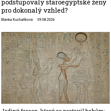
podstupovaly staroegyptské ženy
pro dokonalý vzhled?
Blanka Kuchaříková
09.08.2026
Image
Jediný faraon, který se postavil bohům: