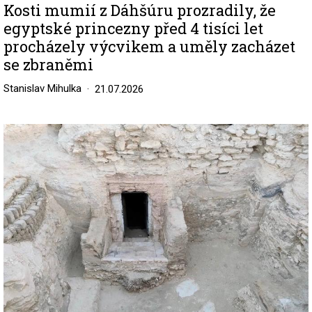
Kosti mumií z Dáhšúru prozradily, že
egyptské princezny před 4 tisíci let
procházely výcvikem a uměly zacházet
se zbraněmi
Stanislav Mihulka
21.07.2026
Image