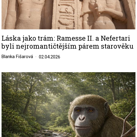
Láska jako trám: Ramesse II. a Nefertari
byli nejromantičtějším párem starověku
Blanka Fišarová
02.04.2026
Image