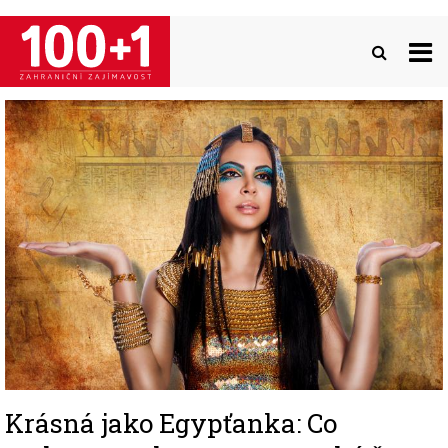
Přejít
k
hlavnímu
obsahu
Image
Krásná jako Egypťanka: Co