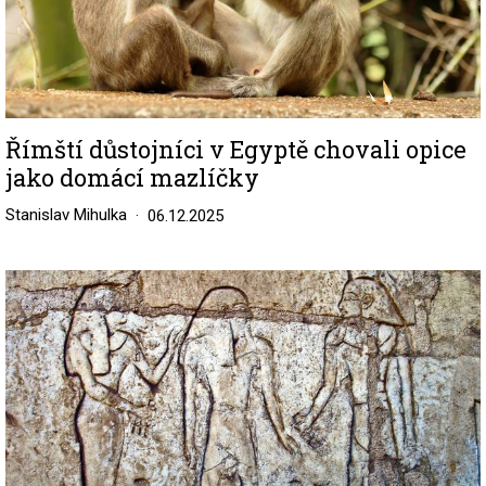
Římští důstojníci v Egyptě chovali opice
jako domácí mazlíčky
Stanislav Mihulka
06.12.2025
Image