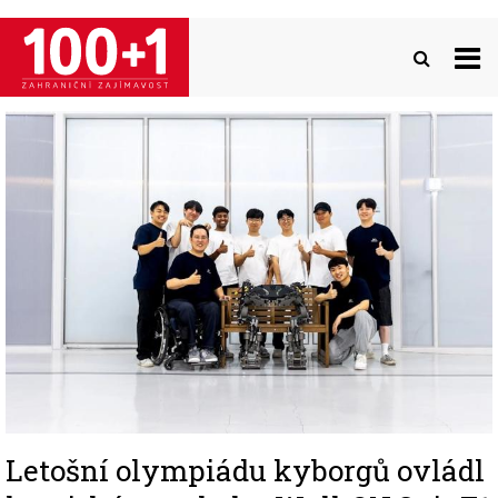
Přejít
k
hlavnímu
obsahu
Image
Letošní olympiádu kyborgů ovládl