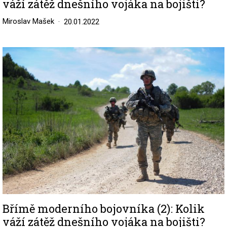
váží zátěž dnešního vojáka na bojišti?
Miroslav Mašek
20.01.2022
Image
Břímě moderního bojovníka (2): Kolik
váží zátěž dnešního vojáka na bojišti?