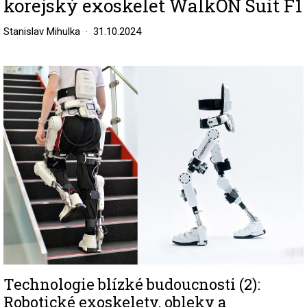
korejský exoskelet WalkON Suit F1
Stanislav Mihulka
31.10.2024
Image
Technologie blízké budoucnosti (2):
Robotické exoskelety, obleky a