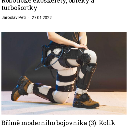
Robotické exoskelety, obleky a
turbošortky
Jaroslav Petr
27.01.2022
Image
Břímě moderního bojovníka (3): Kolik