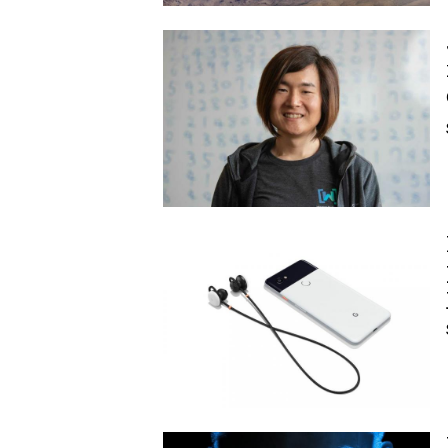
Image
Image
Image