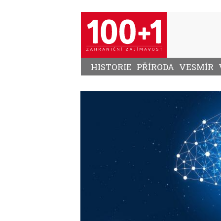
Přejít
k
hlavnímu
obsahu
HISTORIE
PŘÍRODA
VESMÍR
Image