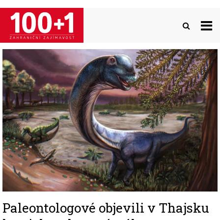
Přejít
k
hlavnímu
obsahu
Image
Paleontologové objevili v Thajsku