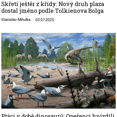
Skřetí ještěr z křídy: Nový druh plaza
dostal jméno podle Tolkienova Bolga
Stanislav Mihulka
03.07.2025
Image
Ptáci v době dinosaurů: Opeřenci hnízdili