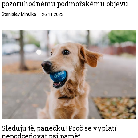
pozoruhodnému podmořskému objevu
Stanislav Mihulka
26.11.2023
Image
Sleduju tě, pánečku! Proč se vyplatí
nepodceňovat psí paměť