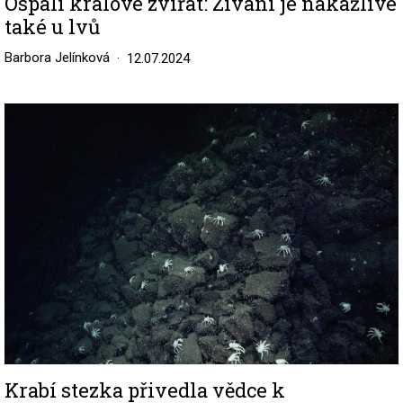
Ospalí králové zvířat: Zívání je nakažlivé
také u lvů
Barbora Jelínková
12.07.2024
Image
Krabí stezka přivedla vědce k