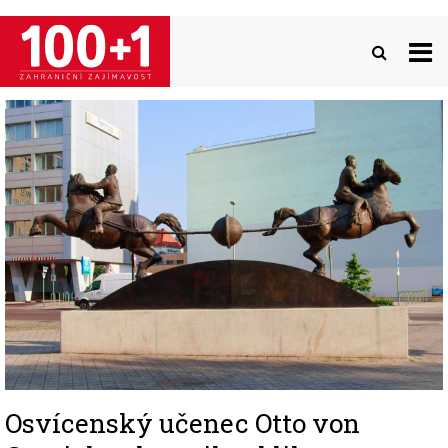
Přejít
k
hlavnímu
obsahu
Image
Osvícenský učenec Otto von