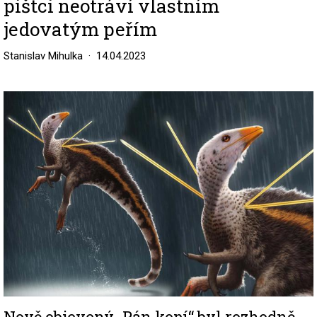
pištci neotráví vlastním
jedovatým peřím
Stanislav Mihulka
14.04.2023
Image
Nově objevený „Pán kopí“ byl rozhodně