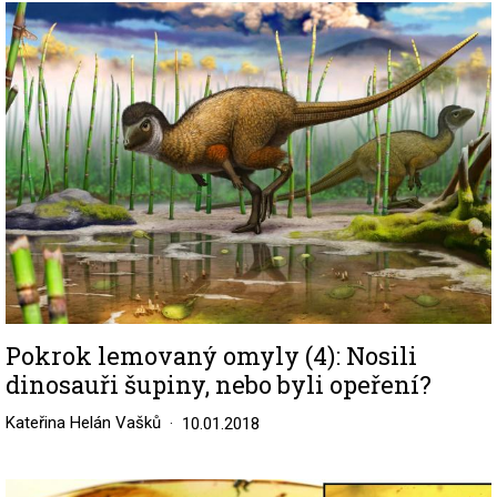
Image
Pokrok lemovaný omyly (4): Nosili
dinosauři šupiny, nebo byli opeření?
Kateřina Helán Vašků
10.01.2018
Image