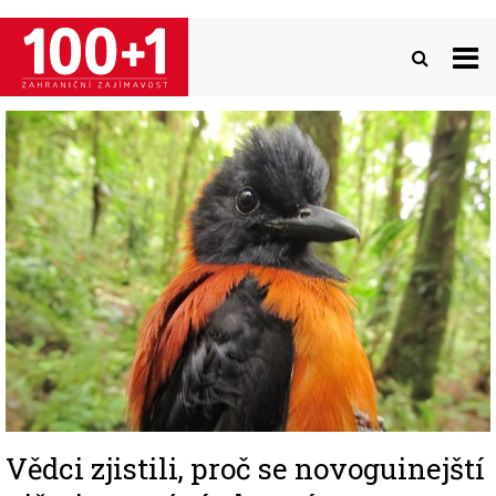
Přejít
k
hlavnímu
obsahu
Image
Vědci zjistili, proč se novoguinejští