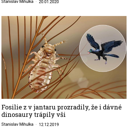
Stanislav Mihulka
20.01.2020
Image
Fosilie z v jantaru prozradily, že i dávné
dinosaury trápily vši
Stanislav Mihulka
12.12.2019