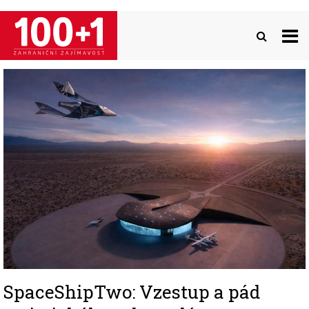
Přejít
k
hlavnímu
obsahu
Image
SpaceShipTwo: Vzestup a pád