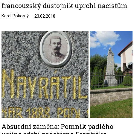
francouzský důstojník uprchl nacistům
Karel Pokorný
23.02.2018
Image
Absurdní záměna: Pomník padlého