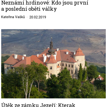
Neznámí hrdinové: Kdo jsou první
a poslední oběti války
Kateřina Vašků
20.02.2019
Image
Útěk ze zámku Jezeří: Kterak