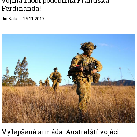
vojína zdobí podobizna Františka
Ferdinanda!
Jiří Kala
15.11.2017
Image
Vylepšená armáda: Australští vojáci