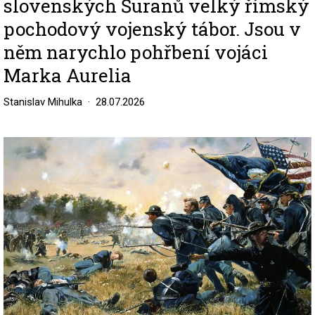
slovenských Šuranů velký římský
pochodový vojenský tábor. Jsou v
něm narychlo pohřbení vojáci
Marka Aurelia
Stanislav Mihulka
28.07.2026
Image