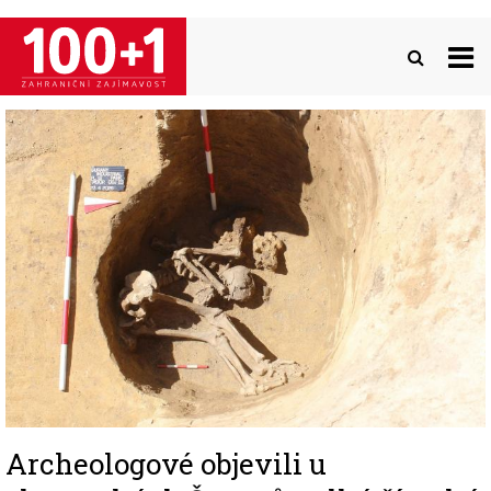
Přejít
k
hlavnímu
obsahu
Image
Archeologové objevili u