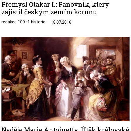
Přemysl Otakar I.: Panovník, který
zajistil českým zemím korunu
redakce 100+1 historie
18.07.2016
Image
Naděje Marie Antoinetty: Útěk královské