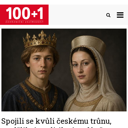
Přejít
k
hlavnímu
obsahu
Image
Spojili se kvůli českému trůnu,