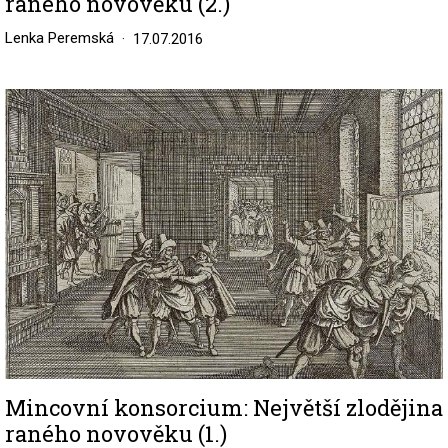
raného novověku (2.)
Lenka Peremská
17.07.2016
Image
Mincovní konsorcium: Největší zlodějina
raného novověku (1.)