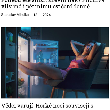
vliv má i pět minut cvičení denně
Stanislav Mihulka
13.11.2024
Image
Vědci varují: Horké noci souvisejí s