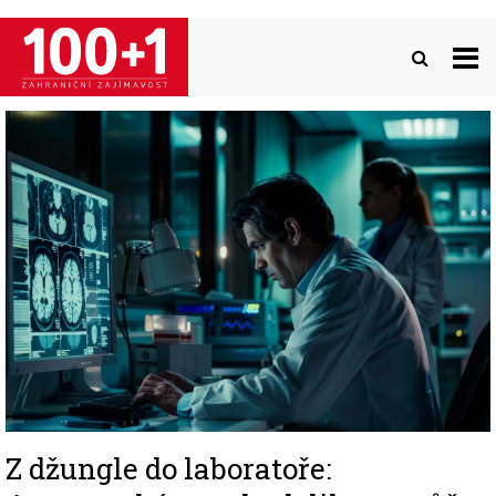
Přejít
k
hlavnímu
obsahu
Image
Z džungle do laboratoře: