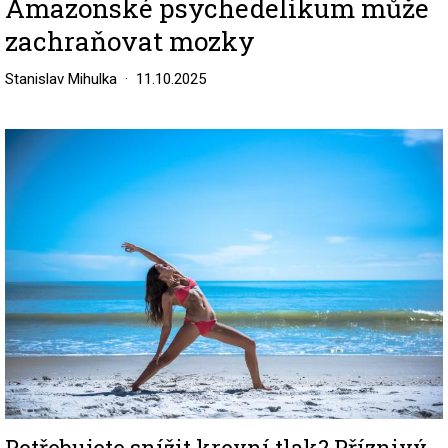
Amazonské psychedelikum může
zachraňovat mozky
Stanislav Mihulka
11.10.2025
Image
Potřebujete snížit krevní tlak? Příznivý