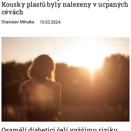
Kousky plastů byly nalezeny v ucpaných
cévách
Stanislav Mihulka
10.03.2024
Image
Osamělí diabetici čelí vyššímu riziku