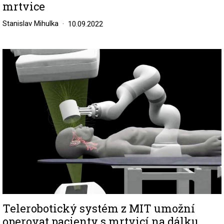
mrtvice
Stanislav Mihulka
10.09.2022
Image
Telerobotický systém z MIT umožní
operovat pacienty s mrtvicí na dálku