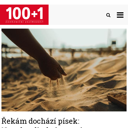
Přejít
k
hlavnímu
obsahu
Image
Řekám dochází písek: