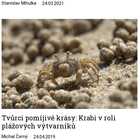
Stanislav Mihulka
24.03.2021
Image
Tvůrci pomíjivé krásy: Krabi v roli
plážových výtvarníků
Michal Černý
24.04.2019