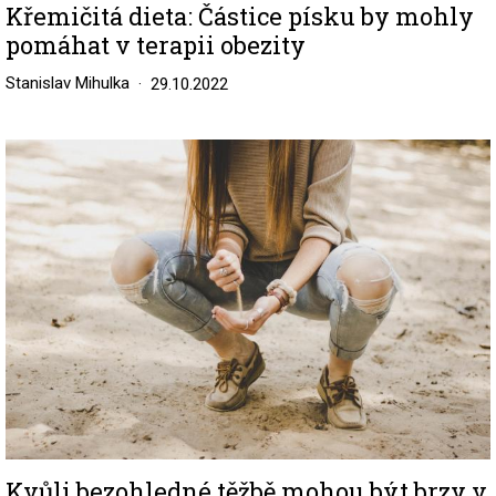
Křemičitá dieta: Částice písku by mohly
pomáhat v terapii obezity
Stanislav Mihulka
29.10.2022
Image
Kvůli bezohledné těžbě mohou být brzy v