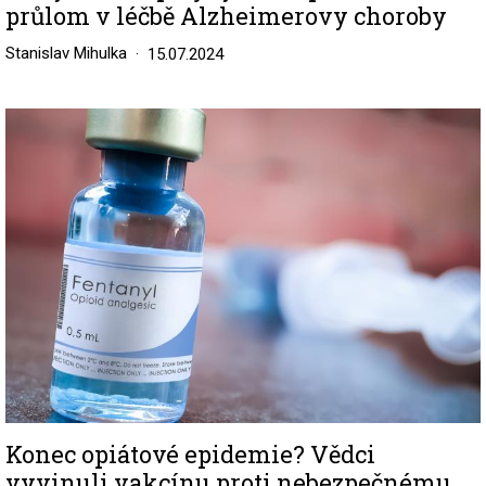
průlom v léčbě Alzheimerovy choroby
Stanislav Mihulka
15.07.2024
Image
Konec opiátové epidemie? Vědci
vyvinuli vakcínu proti nebezpečnému