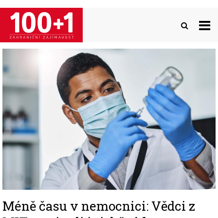
Přejít
k
hlavnímu
obsahu
Image
Méně času v nemocnici: Vědci z