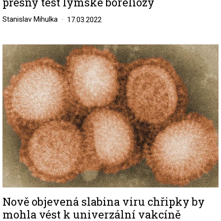
přesný test lymské boreliózy
Stanislav Mihulka
17.03.2022
Image
Nově objevená slabina viru chřipky by
mohla vést k univerzální vakcíně