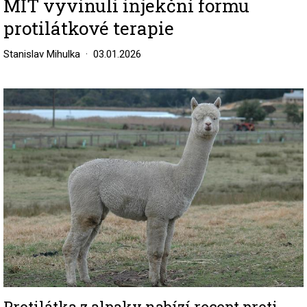
MIT vyvinuli injekční formu
protilátkové terapie
Stanislav Mihulka
03.01.2026
Image
Protilátka z alpaky nabízí recept proti