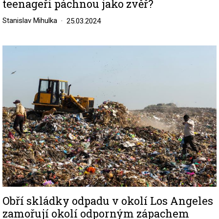
teenageři páchnou jako zvěř?
Stanislav Mihulka
25.03.2024
Image
Obří skládky odpadu v okolí Los Angeles
zamořují okolí odporným zápachem