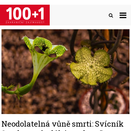
Přejít
k
hlavnímu
obsahu
Image
Neodolatelná vůně smrti: Svícník