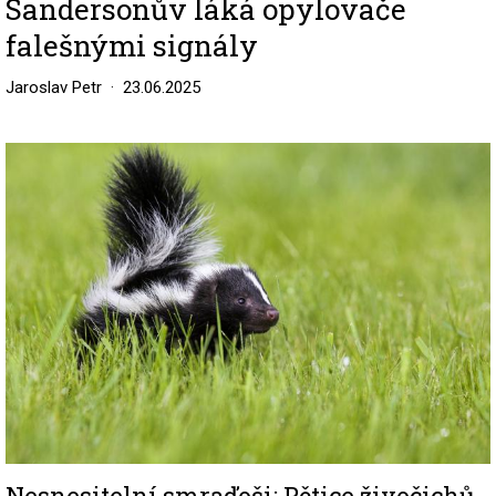
Sandersonův láká opylovače
falešnými signály
Jaroslav Petr
23.06.2025
Image
Nesnesitelní smraďoši: Pětice živočichů