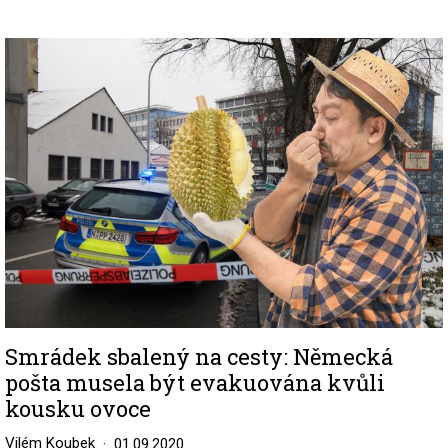
Image
Smrádek sbalený na cesty: Německá
pošta musela být evakuována kvůli
kousku ovoce
Vilém Koubek
01.09.2020