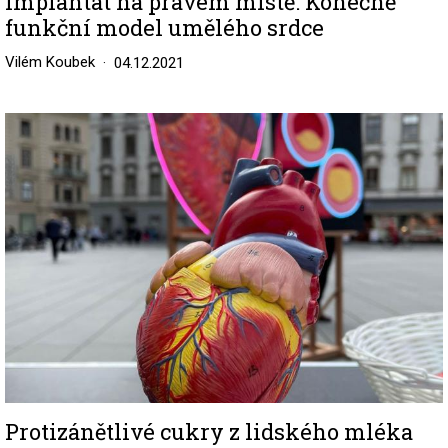
Implantát na pravém místě: Konečně
funkční model umělého srdce
Vilém Koubek
04.12.2021
Image
Protizánětlivé cukry z lidského mléka