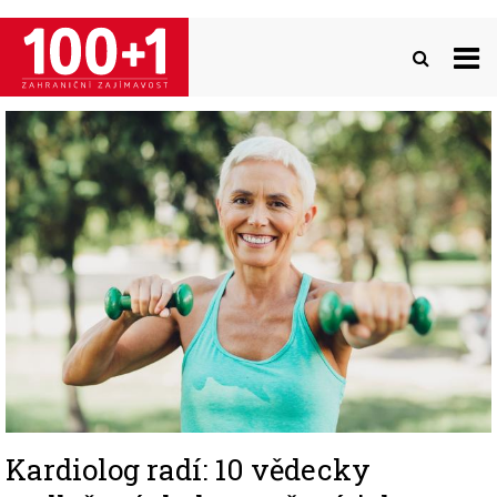
Přejít
k
hlavnímu
obsahu
Image
Kardiolog radí: 10 vědecky