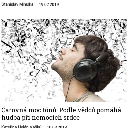
Stanislav Mihulka
19.02.2019
Image
Čarovná moc tónů: Podle vědců pomáhá
hudba při nemocích srdce
Kateřina Helán Vašků
10.03.2018