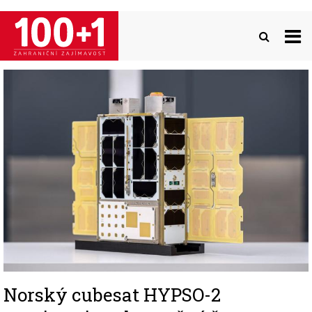
Přejít
k
hlavnímu
obsahu
Image
Norský cubesat HYPSO-2