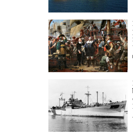
Image
Image