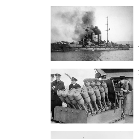
Image
Image
Image