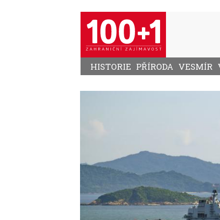
Přejít
k
hlavnímu
obsahu
HISTORIE
PŘÍRODA
VESMÍR
Image