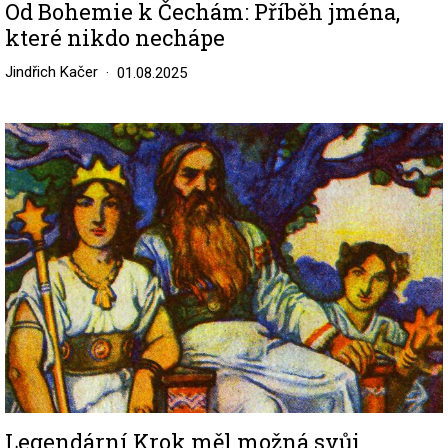
Od Bohemie k Čechám: Příběh jména,
které nikdo nechápe
Jindřich Kačer
01.08.2025
Image
Legendární Krok měl možná svůj