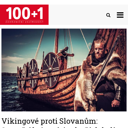
Přejít
k
hlavnímu
obsahu
Image
Vikingové proti Slovanům: