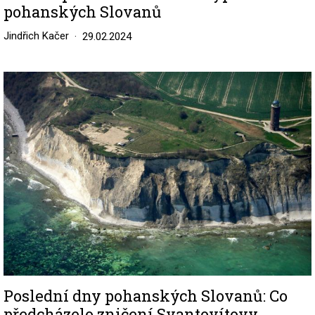
pohanských Slovanů
Jindřich Kačer
29.02.2024
Image
Poslední dny pohanských Slovanů: Co
předcházelo zničení Svantovítovy