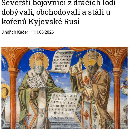
Severští bojovníci z dračích lodí
dobývali, obchodovali a stáli u
kořenů Kyjevské Rusi
Jindřich Kačer
11.06.2026
Image