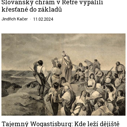
Slovanský chrám v Retře vypálili
křesťané do základů
Jindřich Kačer
11.02.2024
Image
Tajemný Wogastisburg: Kde leží dějiště