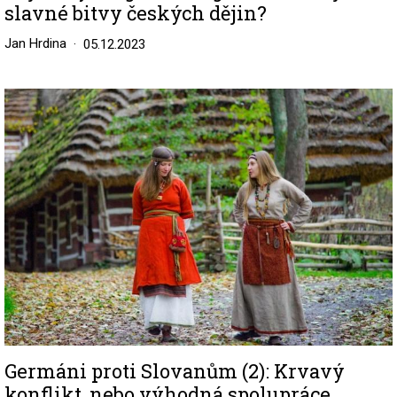
slavné bitvy českých dějin?
Jan Hrdina
05.12.2023
Image
Germáni proti Slovanům (2): Krvavý
konflikt, nebo výhodná spolupráce