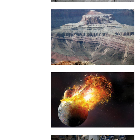
Image
Image
Image