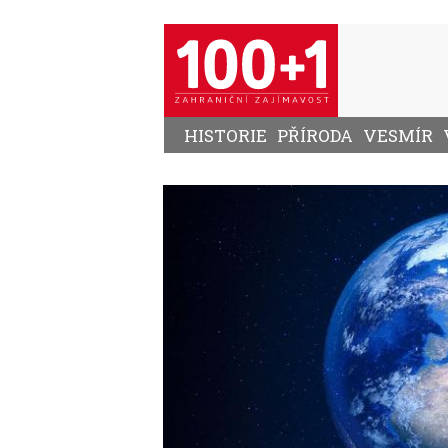
Přejít
k
hlavnímu
obsahu
HISTORIE
PŘÍRODA
VESMÍR
Image