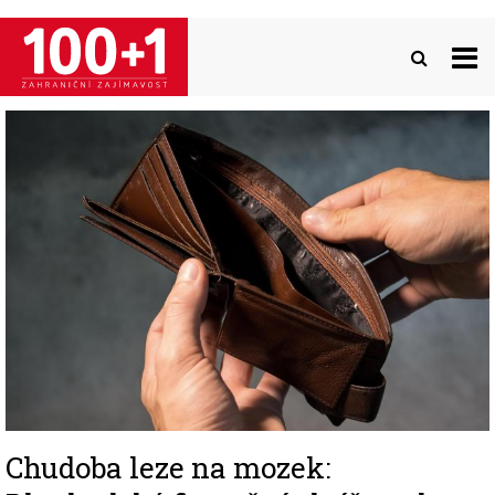
Přejít
k
hlavnímu
obsahu
Image
Chudoba leze na mozek: