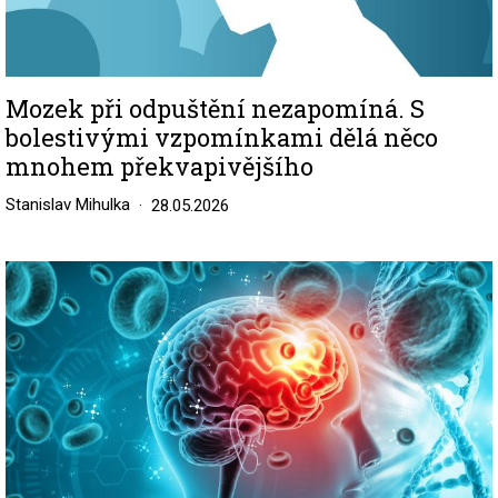
Mozek při odpuštění nezapomíná. S
bolestivými vzpomínkami dělá něco
mnohem překvapivějšího
Stanislav Mihulka
28.05.2026
Image