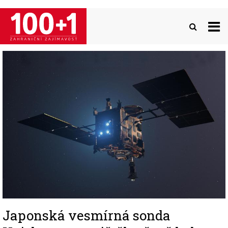
Přejít
k
hlavnímu
obsahu
Image
Japonská vesmírná sonda