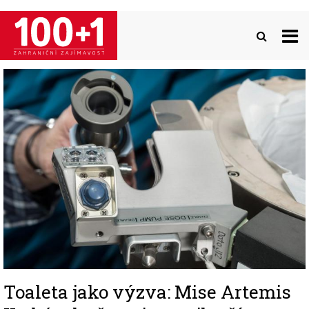
Přejít
k
hlavnímu
obsahu
Image
Toaleta jako výzva: Mise Artemis