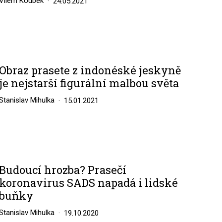
Vilém Koubek
24.05.2021
Obraz prasete z indonéské jeskyně
je nejstarší figurální malbou světa
Stanislav Mihulka
15.01.2021
Budoucí hrozba? Prasečí
koronavirus SADS napadá i lidské
buňky
Stanislav Mihulka
19.10.2020