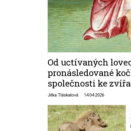
Od uctívaných love
pronásledované koč
společnosti ke zvíř
Jitka Tláskalová
14.04.2026
Image