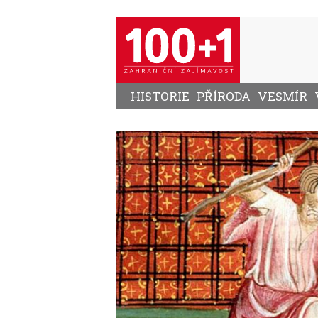
Přejít
k
hlavnímu
obsahu
HISTORIE
PŘÍRODA
VESMÍR
Image