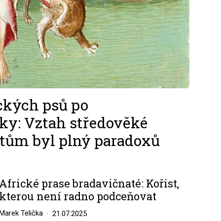
ckých psů po
ky: Vztah středověké
atům byl plný paradoxů
Africké prase bradavičnaté: Kořist,
kterou není radno podceňovat
Marek Telička
21.07.2025