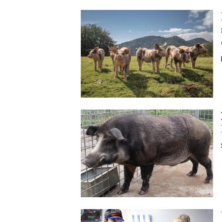
Image
Image
Image